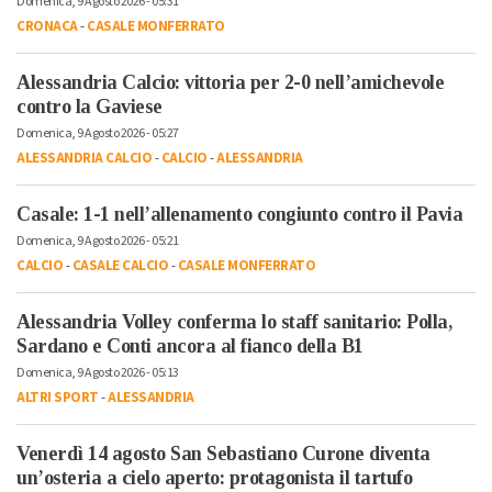
Domenica, 9 Agosto 2026 - 05:31
CRONACA
-
CASALE MONFERRATO
Alessandria Calcio: vittoria per 2-0 nell’amichevole
contro la Gaviese
Domenica, 9 Agosto 2026 - 05:27
ALESSANDRIA CALCIO
-
CALCIO
-
ALESSANDRIA
Casale: 1-1 nell’allenamento congiunto contro il Pavia
Domenica, 9 Agosto 2026 - 05:21
CALCIO
-
CASALE CALCIO
-
CASALE MONFERRATO
Alessandria Volley conferma lo staff sanitario: Polla,
Sardano e Conti ancora al fianco della B1
Domenica, 9 Agosto 2026 - 05:13
ALTRI SPORT
-
ALESSANDRIA
Venerdì 14 agosto San Sebastiano Curone diventa
un’osteria a cielo aperto: protagonista il tartufo