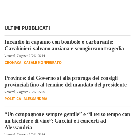
ULTIMI PUBBLICATI
Incendio in capanno con bombole e carburante:
Carabinieri salvano anziana e scongiurano tragedia
Venerdì, 7 Agosto 2026 - 06:44
CRONACA
-
CASALE MONFERRATO
Province: dal Governo sì alla proroga dei consigli
provinciali fino al termine del mandato del presidente
Venerdì, 7 Agosto 2026 - 05:55
POLITICA
-
ALESSANDRIA
“Un compagnone sempre gentile” e “il terzo tempo con
un bicchiere di vino”: Guccini e i concerti ad
Alessandria
Venerdì, 7 Agosto 2026 - 05:44