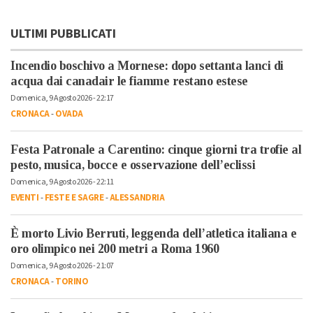
ULTIMI PUBBLICATI
Incendio boschivo a Mornese: dopo settanta lanci di
acqua dai canadair le fiamme restano estese
Domenica, 9 Agosto 2026 - 22:17
CRONACA
-
OVADA
Festa Patronale a Carentino: cinque giorni tra trofie al
pesto, musica, bocce e osservazione dell’eclissi
Domenica, 9 Agosto 2026 - 22:11
EVENTI
-
FESTE E SAGRE
-
ALESSANDRIA
È morto Livio Berruti, leggenda dell’atletica italiana e
oro olimpico nei 200 metri a Roma 1960
Domenica, 9 Agosto 2026 - 21:07
CRONACA
-
TORINO