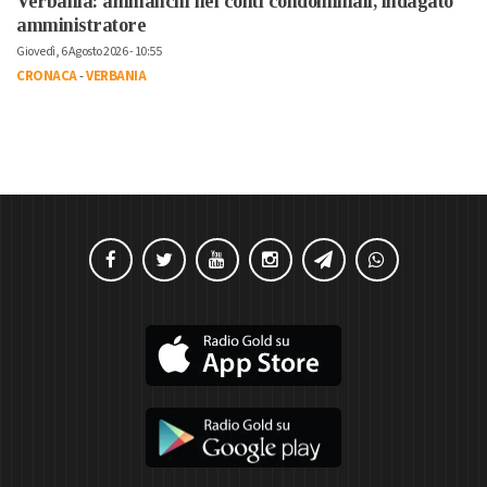
Verbania: ammanchi nei conti condominiali, indagato
amministratore
Giovedì, 6 Agosto 2026 - 10:55
CRONACA
-
VERBANIA