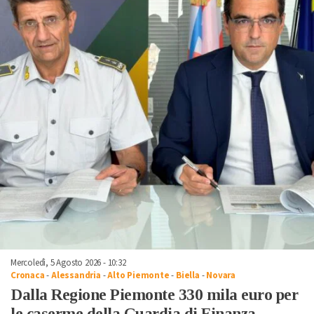
Mercoledì, 5 Agosto 2026 - 10:32
Cronaca
-
Alessandria
-
Alto Piemonte
-
Biella
-
Novara
Dalla Regione Piemonte 330 mila euro per
le caserme della Guardia di Finanza