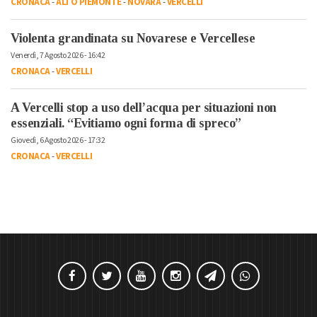
CRONACA
-
ALTO PIEMONTE
-
NOVARA
-
VERCELLI
Violenta grandinata su Novarese e Vercellese
Venerdì, 7 Agosto 2026 - 16:42
CRONACA
-
VERCELLI
A Vercelli stop a uso dell’acqua per situazioni non
essenziali. “Evitiamo ogni forma di spreco”
Giovedì, 6 Agosto 2026 - 17:32
CRONACA
-
VERCELLI