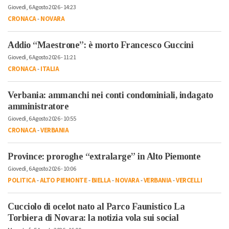
Giovedì, 6 Agosto 2026 - 14:23
CRONACA
-
NOVARA
Addio “Maestrone”: è morto Francesco Guccini
Giovedì, 6 Agosto 2026 - 11:21
CRONACA
-
ITALIA
Verbania: ammanchi nei conti condominiali, indagato
amministratore
Giovedì, 6 Agosto 2026 - 10:55
CRONACA
-
VERBANIA
Province: proroghe “extralarge” in Alto Piemonte
Giovedì, 6 Agosto 2026 - 10:06
POLITICA
-
ALTO PIEMONTE
-
BIELLA
-
NOVARA
-
VERBANIA
-
VERCELLI
Cucciolo di ocelot nato al Parco Faunistico La
Torbiera di Novara: la notizia vola sui social