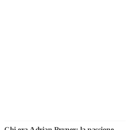
Chi era Adrian Bryner: la passione