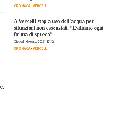
CRONACA
-
VERCELLI
A Vercelli stop a uso dell’acqua per
situazioni non essenziali. “Evitiamo ogni
forma di spreco”
Giovedì, 6 Agosto 2026 - 17:32
CRONACA
-
VERCELLI
e,