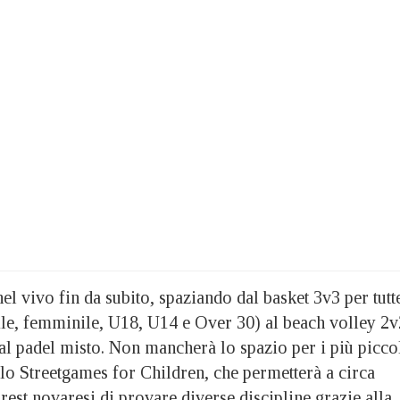
nel vivo fin da subito, spaziando dal basket 3v3 per tutt
ile, femminile, U18, U14 e Over 30) al beach volley 2v
 al padel misto. Non mancherà lo spazio per i più picco
llo Streetgames for Children, che permetterà a circa
est novaresi di provare diverse discipline grazie alla