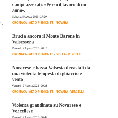
campi azzerati: «Perso il lavoro di un
anno».
Sabato, 8 Agosto 2026 - 17:20
i.
CRONACA
-
ALTO PIEMONTE
-
NOVARA
Brucia ancora il Monte Barone in
Valsessera
Venerdì, 7 Agosto 2026 - 20:11
CRONACA
-
ALTO PIEMONTE
-
BIELLA
-
VERCELLI
Novarese e bassa Valsesia devastati da
una violenta tempesta di ghiaccio e
vento
Venerdì, 7 Agosto 2026 - 19:23
CRONACA
-
ALTO PIEMONTE
-
NOVARA
-
VERCELLI
Violenta grandinata su Novarese e
Vercellese
Venerdì, 7 Agosto 2026 - 16:42