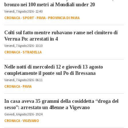
bronzo nei 100 metri ai Mondiali under 20
Venerdì, 7 Agosto 2026 - 12:40
CRONACA
-
SPORT
-
PAVIA
-
PROVINCIA DI PAVIA
Colti sul fatto mentre rubavano rame nel cimitero di
Verrua Po: arrestati in 4
Venerdì, 7 Agosto 2026 - 10:10
CRONACA
-
STRADELLA
Nelle notti di mercoledì 12 e giovedì 13 agosto
completamente il ponte sul Po di Bressana
Venerdì, 7 Agosto 2026 - 06:11
CRONACA
-
PAVIA
In casa aveva 35 grammi della cosiddetta “droga del
sesso”: arrestato un 48enne a Vigevano
Giovedì, 6 Agosto 2026 - 19:24
CRONACA
-
VIGEVANO