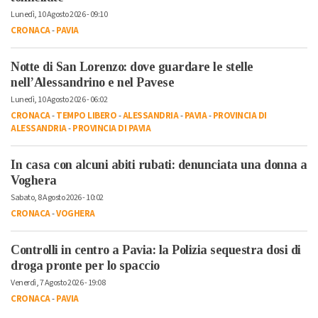
Lunedì, 10 Agosto 2026 - 09:10
CRONACA
-
PAVIA
Notte di San Lorenzo: dove guardare le stelle
nell’Alessandrino e nel Pavese
Lunedì, 10 Agosto 2026 - 06:02
CRONACA
-
TEMPO LIBERO
-
ALESSANDRIA
-
PAVIA
-
PROVINCIA DI
ALESSANDRIA
-
PROVINCIA DI PAVIA
In casa con alcuni abiti rubati: denunciata una donna a
Voghera
Sabato, 8 Agosto 2026 - 10:02
CRONACA
-
VOGHERA
Controlli in centro a Pavia: la Polizia sequestra dosi di
droga pronte per lo spaccio
Venerdì, 7 Agosto 2026 - 19:08
CRONACA
-
PAVIA