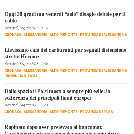
Oggi 38 gradi ma venerdì “solo” disagio debole per il
caldo
Mercoledì, 5 Agosto 2026 - 13:16
CRONACA
-
ALESSANDRIA
-
ALTO PIEMONTE
-
PROVINCIA DI ALESSANDRIA
Lievissimo calo dei carburanti per segnali distensione
stretto Hormuz
Mercoledì, 5 Agosto 2026 - 10:40
CRONACA
-
ALESSANDRIA
-
ALTO PIEMONTE
-
PROVINCIA DI ALESSANDRIA
-
PROVINCIA DI PAVIA
Dallo spazio il Po si mostra sempre più esile: la
sofferenza dei principali fiumi europei
Mercoledì, 5 Agosto 2026 - 10:28
CRONACA
-
ALESSANDRIA
-
ALTO PIEMONTE
-
PROVINCIA DI PAVIA
Rapinato dopo aver prelevato al bancomat:
Carabinieri rintracciano e denunciano rapinatrice