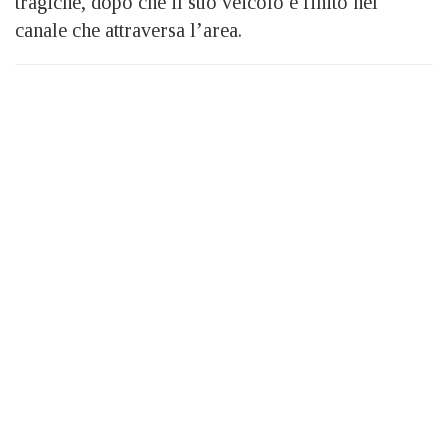
tragiche, dopo che il suo veicolo è finito nel
canale che attraversa l’area.