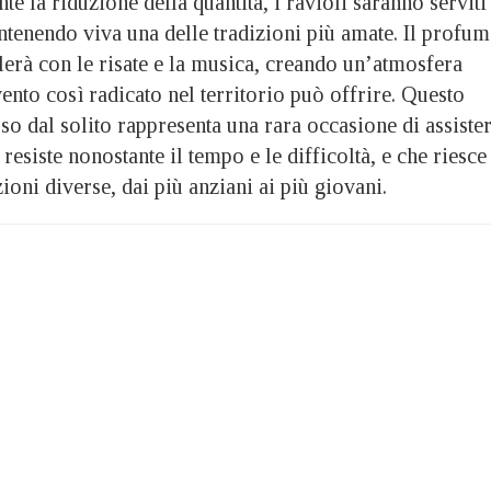
te la riduzione della quantità, i ravioli saranno serviti
tenendo viva una delle tradizioni più amate. Il profu
lerà con le risate e la musica, creando un’atmosfera
ento così radicato nel territorio può offrire. Questo
so dal solito rappresenta una rara occasione di assiste
resiste nonostante il tempo e le difficoltà, e che riesce
oni diverse, dai più anziani ai più giovani.