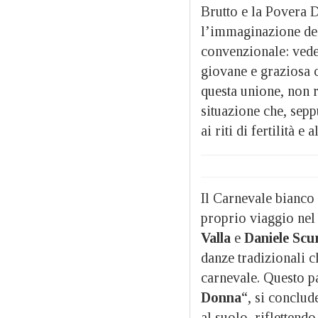
Brutto e la Povera 
l’immaginazione degl
convenzionale: vede 
giovane e graziosa c
questa unione, non 
situazione che, sepp
ai riti di fertilità e
Il Carnevale bianco 
proprio viaggio nel 
Valla
e
Daniele
Scur
danze tradizionali c
carnevale. Questo p
Donna
“, si conclud
al suolo, riflettendo