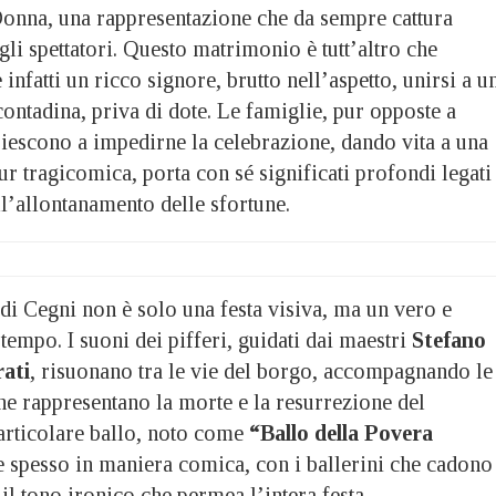
Donna, una rappresentazione che da sempre cattura
i spettatori. Questo matrimonio è tutt’altro che
infatti un ricco signore, brutto nell’aspetto, unirsi a u
ontadina, priva di dote. Le famiglie, pur opposte a
riescono a impedirne la celebrazione, dando vita a una
ur tragicomica, porta con sé significati profondi legati
 all’allontanamento delle sfortune.
di Cegni non è solo una festa visiva, ma un vero e
tempo. I suoni dei pifferi, guidati dai maestri
Stefano
ati
, risuonano tra le vie del borgo, accompagnando le
he rappresentano la morte e la resurrezione del
articolare ballo, noto come
“Ballo della Povera
e spesso in maniera comica, con i ballerini che cadono
 il tono ironico che permea l’intera festa.