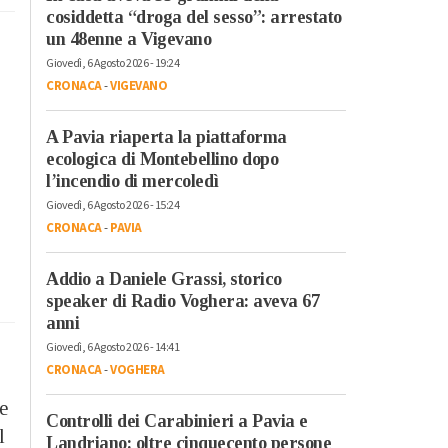
cosiddetta “droga del sesso”: arrestato
un 48enne a Vigevano
Giovedì, 6 Agosto 2026 - 19:24
CRONACA
-
VIGEVANO
A Pavia riaperta la piattaforma
ecologica di Montebellino dopo
l’incendio di mercoledì
Giovedì, 6 Agosto 2026 - 15:24
CRONACA
-
PAVIA
Addio a Daniele Grassi, storico
speaker di Radio Voghera: aveva 67
anni
Giovedì, 6 Agosto 2026 - 14:41
CRONACA
-
VOGHERA
le
Controlli dei Carabinieri a Pavia e
l
Landriano: oltre cinquecento persone