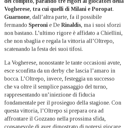
del compito, parando tre rigori ai giocatori della
Vogherese, tra cui quelli di Milani e Poropat
.
Guarnone
, dall’altra parte, fa il possibile
fermando
Speroni
e De
Rinaldis
, ma i suoi sforzi
non bastano. L’ultimo rigore è affidato a Chiellini,
che non sbaglia e regala la vittoria all’Oltrepo,
scatenando la festa dei suoi tifosi.
La Vogherese, nonostante le tante occasioni avute,
esce sconfitta da un derby che lascia l’amaro in
bocca. L’Oltrepo, invece, festeggia un successo
che va oltre il semplice passaggio del turno,
rappresentando un’iniezione di fiducia
fondamentale per il prosieguo della stagione. Con
questa vittoria, l’Oltrepo si prepara ora ad
affrontare il Gozzano nella prossima sfida,
consapevole di aver dimostrato di potersi giocare