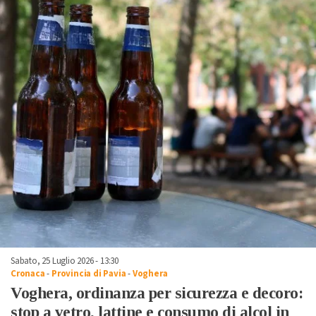
Sabato, 25 Luglio 2026 - 13:30
Cronaca
-
Provincia di Pavia
-
Voghera
Voghera, ordinanza per sicurezza e decoro:
stop a vetro, lattine e consumo di alcol in