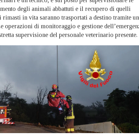
rinari e un tecnico, è sul posto per supervisionare le
mento degli animali abbattuti e il recupero di quelli
i rimasti in vita saranno trasportati a destino tramite un
e operazioni di monitoraggio e gestione dell’emergen
stretta supervisione del personale veterinario presente.