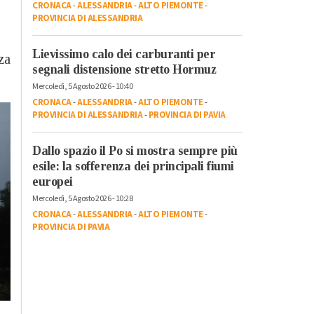
CRONACA
-
ALESSANDRIA
-
ALTO PIEMONTE
-
PROVINCIA DI ALESSANDRIA
Lievissimo calo dei carburanti per
za
segnali distensione stretto Hormuz
Mercoledì, 5 Agosto 2026 - 10:40
CRONACA
-
ALESSANDRIA
-
ALTO PIEMONTE
-
PROVINCIA DI ALESSANDRIA
-
PROVINCIA DI PAVIA
Dallo spazio il Po si mostra sempre più
esile: la sofferenza dei principali fiumi
europei
Mercoledì, 5 Agosto 2026 - 10:28
CRONACA
-
ALESSANDRIA
-
ALTO PIEMONTE
-
PROVINCIA DI PAVIA