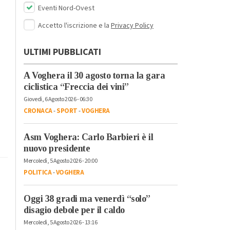
Eventi Nord-Ovest
Accetto l'iscrizione e la
Privacy Policy
ULTIMI PUBBLICATI
A Voghera il 30 agosto torna la gara
ciclistica “Freccia dei vini”
Giovedì, 6 Agosto 2026 - 06:30
CRONACA
-
SPORT
-
VOGHERA
Asm Voghera: Carlo Barbieri è il
nuovo presidente
Mercoledì, 5 Agosto 2026 - 20:00
POLITICA
-
VOGHERA
Oggi 38 gradi ma venerdì “solo”
disagio debole per il caldo
Mercoledì, 5 Agosto 2026 - 13:16