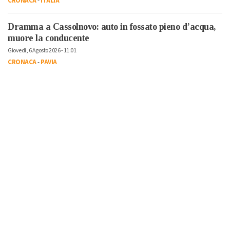
CRONACA
-
ITALIA
Dramma a Cassolnovo: auto in fossato pieno d’acqua,
muore la conducente
Giovedì, 6 Agosto 2026 - 11:01
CRONACA
-
PAVIA