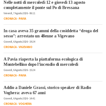
Nelle notti di mercoledì 12 e giovedì 13 agosto
completamente il ponte sul Po di Bressana
Venerdì, 7 Agosto 2026 - 06:11
CRONACA
-
PAVIA
In casa aveva 35 grammi della cosiddetta “droga del
sesso”: arrestato un 48enne a Vigevano
Giovedì, 6 Agosto 2026 - 19:24
CRONACA
-
VIGEVANO
A Pavia riaperta la piattaforma ecologica di
Montebellino dopo l’incendio di mercoledì
Giovedì, 6 Agosto 2026 - 15:24
CRONACA
-
PAVIA
Addio a Daniele Grassi, storico speaker di Radio
Voghera: aveva 67 anni
Giovedì, 6 Agosto 2026 - 14:41
CRONACA
-
VOGHERA