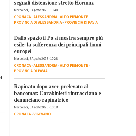
segnali distensione stretto Hormuz
Mercoledì, 5 Agosto 2026 - 10:40
CRONACA
-
ALESSANDRIA
-
ALTO PIEMONTE
-
PROVINCIA DI ALESSANDRIA
-
PROVINCIA DI PAVIA
Dallo spazio il Po si mostra sempre più
esile: la sofferenza dei principali fiumi
europei
Mercoledì, 5 Agosto 2026 - 10:28
CRONACA
-
ALESSANDRIA
-
ALTO PIEMONTE
-
PROVINCIA DI PAVIA
a
Rapinato dopo aver prelevato al
bancomat: Carabinieri rintracciano e
denunciano rapinatrice
Mercoledì, 5 Agosto 2026 - 10:18
CRONACA
-
VIGEVANO