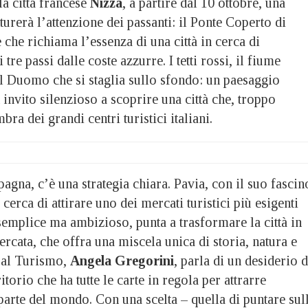
a città francese
Nizza
, a partire dal 10 ottobre, una
rerà l’attenzione dei passanti: il Ponte Coperto di
he richiama l’essenza di una città in cerca di
tre passi dalle coste azzurre. I tetti rossi, il fiume
el Duomo che si staglia sullo sfondo: un paesaggio
 invito silenzioso a scoprire una città che, troppo
bra dei grandi centri turistici italiani.
agna, c’è una strategia chiara. Pavia, con il suo fascin
cerca di attirare uno dei mercati turistici più esigenti
semplice ma ambizioso, punta a trasformare la città in
ercata, che offra una miscela unica di storia, natura e
a al Turismo,
Angela Gregorini
, parla di un desiderio d
torio che ha tutte le carte in regola per attrarre
parte del mondo. Con una scelta – quella di puntare sul