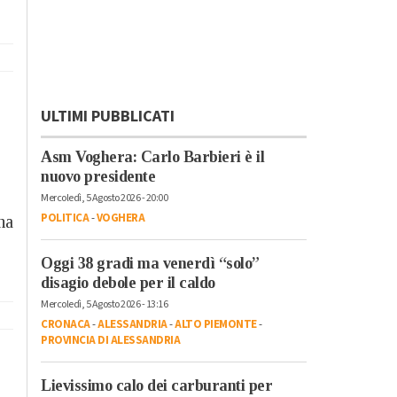
ULTIMI PUBBLICATI
Asm Voghera: Carlo Barbieri è il
nuovo presidente
Mercoledì, 5 Agosto 2026 - 20:00
POLITICA
-
VOGHERA
ha
Oggi 38 gradi ma venerdì “solo”
disagio debole per il caldo
Mercoledì, 5 Agosto 2026 - 13:16
CRONACA
-
ALESSANDRIA
-
ALTO PIEMONTE
-
PROVINCIA DI ALESSANDRIA
Lievissimo calo dei carburanti per