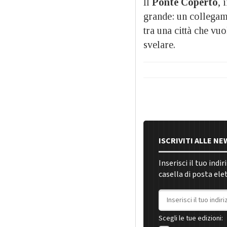
Il
Ponte Coperto
, 
grande: un collegame
tra una città che vu
svelare.
ISCRIVITI ALLE N
Inserisci il tuo indi
casella di posta ele
Indirizzo email
Scegli le tue edizioni: