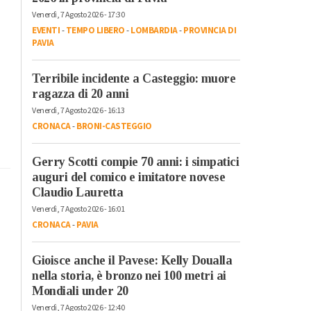
Venerdì, 7 Agosto 2026 - 17:30
EVENTI
-
TEMPO LIBERO
-
LOMBARDIA
-
PROVINCIA DI
PAVIA
Terribile incidente a Casteggio: muore
ragazza di 20 anni
Venerdì, 7 Agosto 2026 - 16:13
CRONACA
-
BRONI-CASTEGGIO
Gerry Scotti compie 70 anni: i simpatici
auguri del comico e imitatore novese
Claudio Lauretta
Venerdì, 7 Agosto 2026 - 16:01
CRONACA
-
PAVIA
Gioisce anche il Pavese: Kelly Doualla
nella storia, è bronzo nei 100 metri ai
Mondiali under 20
Venerdì, 7 Agosto 2026 - 12:40