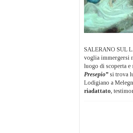
SALERANO SUL L
voglia immergersi n
luogo di scoperta e 
Presepio”
si trova l
Lodigiano a Melegna
riadattato
, testimo