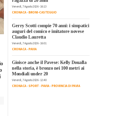
ragazza di 20 anni
Venerdì, 7 Agosto 2026 - 16:13
CRONACA
-
BRONI-CASTEGGIO
Gerry Scotti compie 70 anni: i simpatici
auguri del comico e imitatore novese
Claudio Lauretta
Giovedì, 6 Agosto 2026 - 12:10
Venerdì, 7 Agosto 2026 - 12:40
Cronaca
-
Pavia
Venerdì, 7 Agosto 2026 - 16:01
Cronaca
-
Sport
-
Pavia
-
Controlli dei
Provincia di Pavia
CRONACA
-
PAVIA
Gioisce anche il
Carabinieri a Pavia e
Pavese: Kelly Douall
Landriano: oltre
Gioisce anche il Pavese: Kelly Doualla
lo
nella storia, è bronzo
cinquecento persone
nella storia, è bronzo nei 100 metri ai
o
Mondiali under 20
nei 100 metri ai
identificate
i
Venerdì, 7 Agosto 2026 - 12:40
Mondiali under 20
CRONACA
-
SPORT
-
PAVIA
-
PROVINCIA DI PAVIA