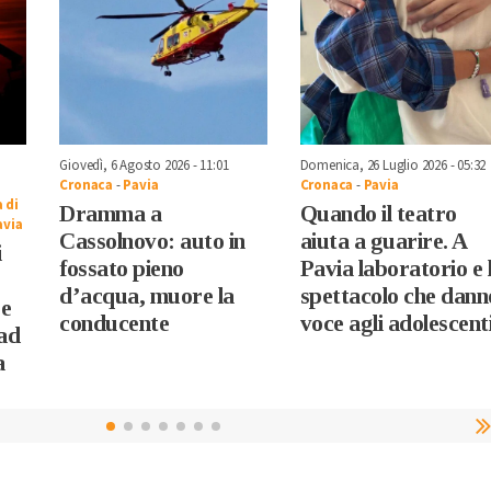
Giovedì, 6 Agosto 2026 - 11:01
Domenica, 26 Luglio 2026 - 05:32
Cronaca
-
Pavia
Cronaca
-
Pavia
 di
Dramma a
Quando il teatro
avia
Cassolnovo: auto in
aiuta a guarire. A
i
fossato pieno
Pavia laboratorio e 
d’acqua, muore la
spettacolo che dann
 e
conducente
voce agli adolescent
ad
a