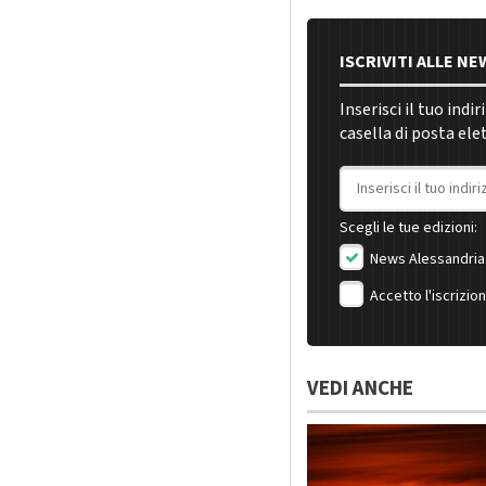
ISCRIVITI ALLE N
Inserisci il tuo indi
casella di posta ele
Indirizzo email
Scegli le tue edizioni:
News Alessandria
Accetto l'iscrizio
VEDI ANCHE