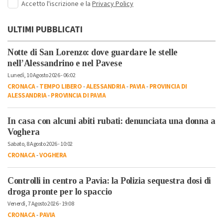
Accetto l'iscrizione e la
Privacy Policy
ULTIMI PUBBLICATI
Notte di San Lorenzo: dove guardare le stelle
nell’Alessandrino e nel Pavese
Lunedì, 10 Agosto 2026 - 06:02
CRONACA
-
TEMPO LIBERO
-
ALESSANDRIA
-
PAVIA
-
PROVINCIA DI
ALESSANDRIA
-
PROVINCIA DI PAVIA
In casa con alcuni abiti rubati: denunciata una donna a
Voghera
Sabato, 8 Agosto 2026 - 10:02
CRONACA
-
VOGHERA
Controlli in centro a Pavia: la Polizia sequestra dosi di
droga pronte per lo spaccio
Venerdì, 7 Agosto 2026 - 19:08
CRONACA
-
PAVIA