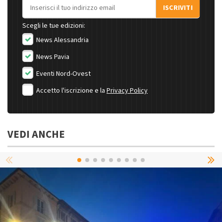
Indirizzo email
ISCRIVITI
Scegli le tue edizioni:
News Alessandria
News Pavia
Eventi Nord-Ovest
Accetto l'iscrizione e la
Privacy Policy
VEDI ANCHE