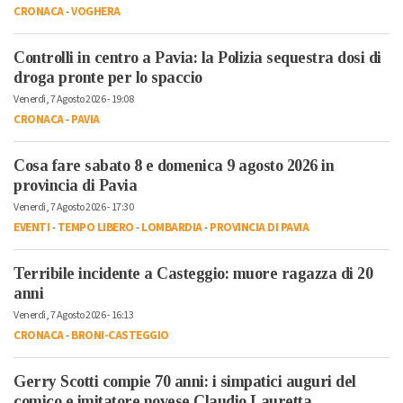
CRONACA
-
VOGHERA
Controlli in centro a Pavia: la Polizia sequestra dosi di
droga pronte per lo spaccio
Venerdì, 7 Agosto 2026 - 19:08
CRONACA
-
PAVIA
Cosa fare sabato 8 e domenica 9 agosto 2026 in
provincia di Pavia
Venerdì, 7 Agosto 2026 - 17:30
EVENTI
-
TEMPO LIBERO
-
LOMBARDIA
-
PROVINCIA DI PAVIA
Terribile incidente a Casteggio: muore ragazza di 20
anni
Venerdì, 7 Agosto 2026 - 16:13
CRONACA
-
BRONI-CASTEGGIO
Gerry Scotti compie 70 anni: i simpatici auguri del
comico e imitatore novese Claudio Lauretta