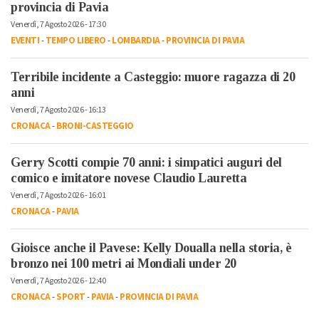
provincia di Pavia
Venerdì, 7 Agosto 2026 - 17:30
EVENTI
-
TEMPO LIBERO
-
LOMBARDIA
-
PROVINCIA DI PAVIA
Terribile incidente a Casteggio: muore ragazza di 20
anni
Venerdì, 7 Agosto 2026 - 16:13
CRONACA
-
BRONI-CASTEGGIO
Gerry Scotti compie 70 anni: i simpatici auguri del
comico e imitatore novese Claudio Lauretta
Venerdì, 7 Agosto 2026 - 16:01
CRONACA
-
PAVIA
Gioisce anche il Pavese: Kelly Doualla nella storia, è
bronzo nei 100 metri ai Mondiali under 20
Venerdì, 7 Agosto 2026 - 12:40
CRONACA
-
SPORT
-
PAVIA
-
PROVINCIA DI PAVIA