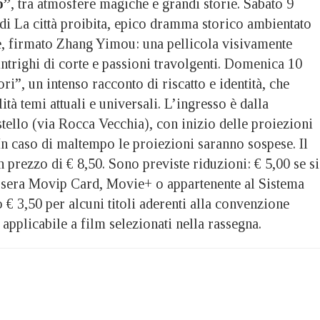
o”
, tra atmosfere magiche e grandi storie. Sabato 9
 di La città proibita, epico dramma storico ambientato
e, firmato Zhang Yimou: una pellicola visivamente
 intrighi di corte e passioni travolgenti. Domenica 10
ri”, un intenso racconto di riscatto e identità, che
ità temi attuali e universali. L’ingresso è dalla
tello (via Rocca Vecchia), con inizio delle proiezioni
. In caso di maltempo le proiezioni saranno sospese. Il
n prezzo di € 8,50. Sono previste riduzioni: € 5,00 se si
essera Movip Card, Movie+ o appartenente al Sistema
o € 3,50 per alcuni titoli aderenti alla convenzione
pplicabile a film selezionati nella rassegna.