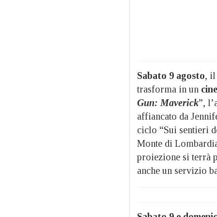
Sabato 9 agosto
, 
trasforma in un
cine
Gun: Maverick
”, l
affiancato da Jenni
ciclo “Sui sentieri
Monte di Lombardia,
proiezione si terrà 
anche un servizio ba
Sabato 9 e domenic