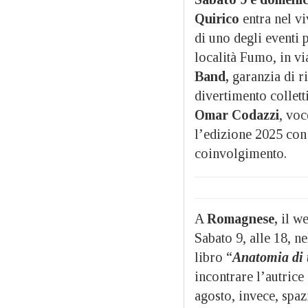
Quirico
entra nel vi
di uno degli eventi 
località Fumo, in via
Band,
garanzia di ri
divertimento collett
Omar Codazzi
, voc
l’edizione 2025 con
coinvolgimento.
A
Romagnese,
il w
Sabato 9, alle 18, n
libro “
Anatomia di 
incontrare l’autric
agosto, invece, spaz