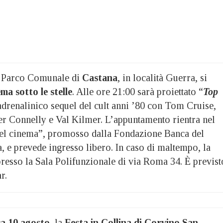
il Parco Comunale di
Castana
, in località Guerra, si
ma sotto le stelle
. Alle ore 21:00 sarà proiettato “
Top
’adrenalinico sequel del cult anni ’80 con Tom Cruise,
fer Connelly e Val Kilmer. L’appuntamento rientra nel
 del cinema”, promosso dalla Fondazione Banca del
 e prevede ingresso libero. In caso di maltempo, la
presso la Sala Polifunzionale di via Roma 34. È previst
r.
a 10 agosto
, la
Festa in Collina di Corvino San