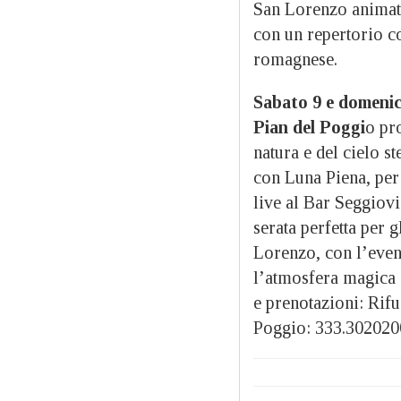
San Lorenzo animata
con un repertorio co
romagnese.
Sabato 9 e domenic
Pian del Poggi
o pr
natura e del cielo st
con Luna Piena, per 
live al Bar Seggiov
serata perfetta per g
Lorenzo, con l’even
l’atmosfera magica d
e prenotazioni: Rif
Poggio: 333.302020