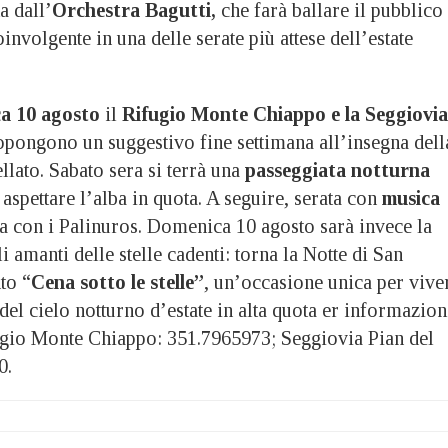
 dall’
Orchestra Bagutti,
che farà ballare il pubblico
involgente in una delle serate più attese dell’estate
a 10 agosto
il
Rifugio Monte Chiappo e la Seggiovia
opongono un suggestivo fine settimana all’insegna dell
ellato. Sabato sera si terrà una
passeggiata notturna
aspettare l’alba in quota. A seguire, serata con
musica
ia con i Palinuros. Domenica 10 agosto sarà invece la
li amanti delle stelle cadenti: torna la Notte di San
to “
Cena sotto le stelle”
, un’occasione unica per vive
el cielo notturno d’estate in alta quota er informazion
ugio Monte Chiappo: 351.7965973; Seggiovia Pian del
0.