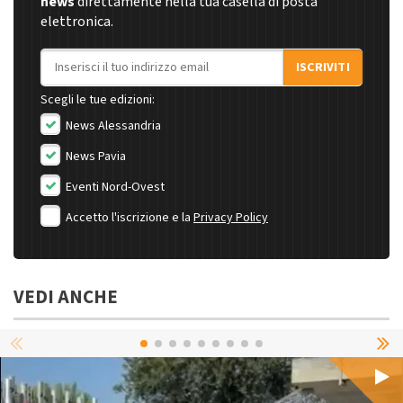
news
direttamente nella tua casella di posta
elettronica.
Indirizzo email
ISCRIVITI
Scegli le tue edizioni:
News Alessandria
News Pavia
Eventi Nord-Ovest
Accetto l'iscrizione e la
Privacy Policy
VEDI ANCHE