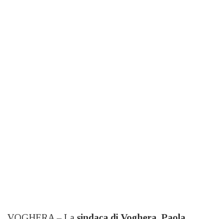
VOGHERA – La
sindaca di Voghera, Paola