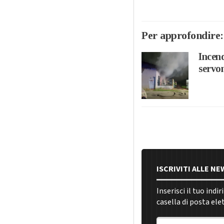
Per approfondire:
Incend
servon
ISCRIVITI ALLE N
Inserisci il tuo indi
casella di posta ele
Indirizzo email