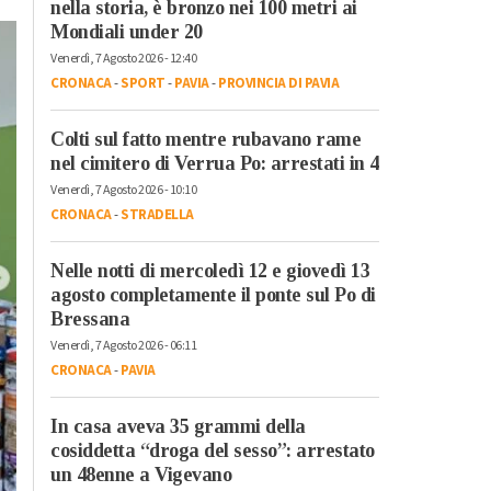
nella storia, è bronzo nei 100 metri ai
Mondiali under 20
Venerdì, 7 Agosto 2026 - 12:40
CRONACA
-
SPORT
-
PAVIA
-
PROVINCIA DI PAVIA
Colti sul fatto mentre rubavano rame
nel cimitero di Verrua Po: arrestati in 4
Venerdì, 7 Agosto 2026 - 10:10
CRONACA
-
STRADELLA
Nelle notti di mercoledì 12 e giovedì 13
agosto completamente il ponte sul Po di
Bressana
Venerdì, 7 Agosto 2026 - 06:11
CRONACA
-
PAVIA
In casa aveva 35 grammi della
cosiddetta “droga del sesso”: arrestato
un 48enne a Vigevano