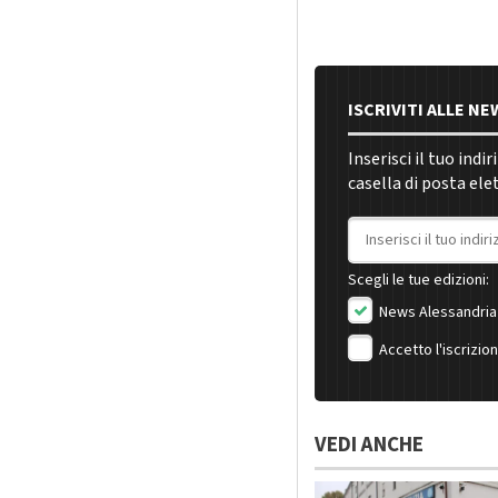
ISCRIVITI ALLE N
Inserisci il tuo indi
casella di posta ele
Indirizzo email
Scegli le tue edizioni:
News Alessandria
Accetto l'iscrizio
VEDI ANCHE