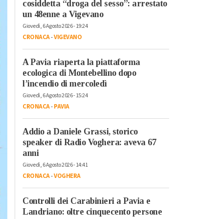
cosiddetta “droga del sesso”: arrestato
un 48enne a Vigevano
Giovedì, 6 Agosto 2026 - 19:24
CRONACA
-
VIGEVANO
A Pavia riaperta la piattaforma
ecologica di Montebellino dopo
l’incendio di mercoledì
Giovedì, 6 Agosto 2026 - 15:24
CRONACA
-
PAVIA
Addio a Daniele Grassi, storico
speaker di Radio Voghera: aveva 67
anni
Giovedì, 6 Agosto 2026 - 14:41
CRONACA
-
VOGHERA
Controlli dei Carabinieri a Pavia e
Landriano: oltre cinquecento persone