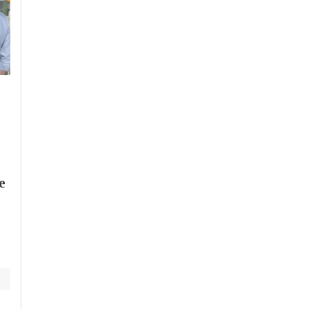
Giovedì, 6 Agosto 2026 - 12:10
Mercoledì, 29 Luglio 2026 - 10:53
Cronaca
-
Pavia
Cronaca
-
Pavia
Controlli dei
Pavia, aperte le
Carabinieri a Pavia e
domande per
Landriano: oltre
l’abbonamento
cinquecento persone
gratuito ai bus
e
identificate
riservato agli
studenti