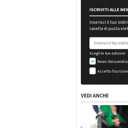
ISCRIVITI ALLE N
Inserisci il tuo indi
casella di posta ele
Indirizzo email
Scegli le tue edizioni:
News Alessandria
Accetto l'iscrizio
VEDI ANCHE