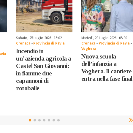
1
Sabato, 25 Luglio 2026 - 15:02
Martedì, 28 Luglio 2026 - 05:30
Cronaca
-
Provincia di Pavia
Cronaca
-
Provincia di Pavia
-
Voghera
Incendio in
avia
Nuova scuola
un’azienda agricola a
dell’infanzia a
Castel San Giovanni:
Voghera. Il cantiere
in fiamme due
entra nella fase final
capannoni di
rotoballe