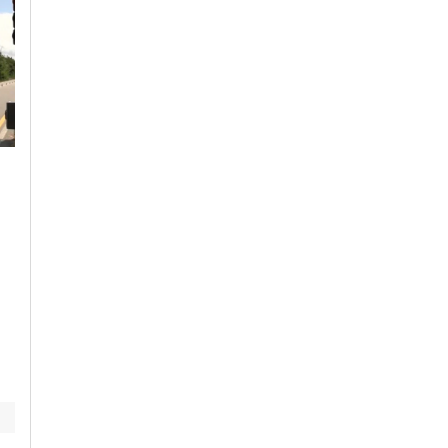
Giovedì, 30 Luglio 2026 - 17:19
Cronaca
-
Alessandria
-
Pavia
Sanità: torna
bollettino West Nile,
Sabato, 25 Luglio 2026 - 17:00
da febbraio 84 casi
Cronaca
-
Alto Piemonte
-
umani in Italia con 2
Novara
-
Pavia
-
Provincia di
Pavia
morti
Passante ferroviario
di Milano chiuso ad
agosto: cosa cambia
per i pendolari di
Pavia e Novara