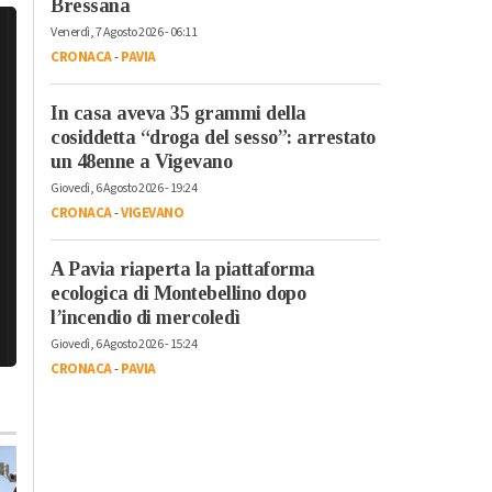
Bressana
Venerdì, 7 Agosto 2026 - 06:11
CRONACA
-
PAVIA
In casa aveva 35 grammi della
cosiddetta “droga del sesso”: arrestato
un 48enne a Vigevano
Giovedì, 6 Agosto 2026 - 19:24
CRONACA
-
VIGEVANO
A Pavia riaperta la piattaforma
ecologica di Montebellino dopo
l’incendio di mercoledì
Giovedì, 6 Agosto 2026 - 15:24
CRONACA
-
PAVIA