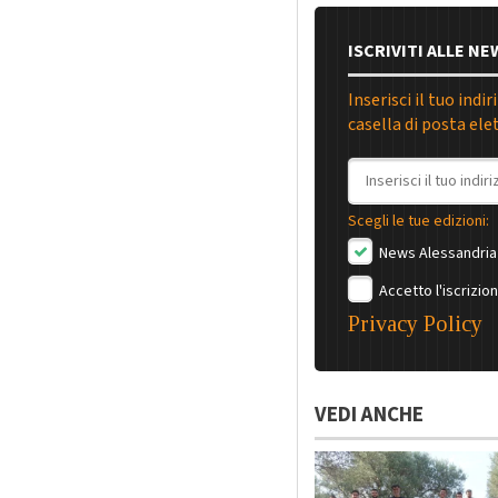
ISCRIVITI ALLE N
Inserisci il tuo indi
casella di posta ele
Indirizzo email
Scegli le tue edizioni:
News Alessandria
Accetto l'iscrizion
Privacy Policy
VEDI ANCHE