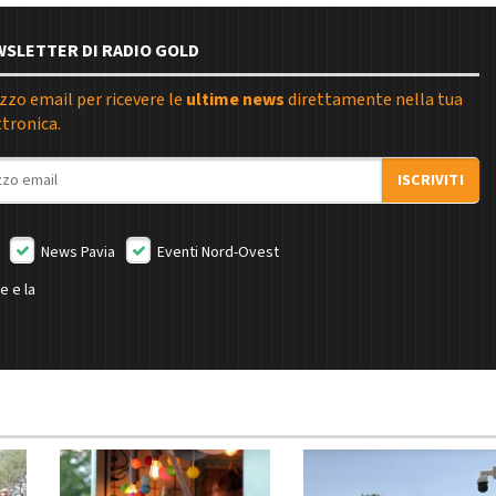
EWSLETTER DI RADIO GOLD
rizzo email per ricevere le
ultime news
direttamente nella tua
ttronica.
ISCRIVITI
News Pavia
Eventi Nord-Ovest
e e la