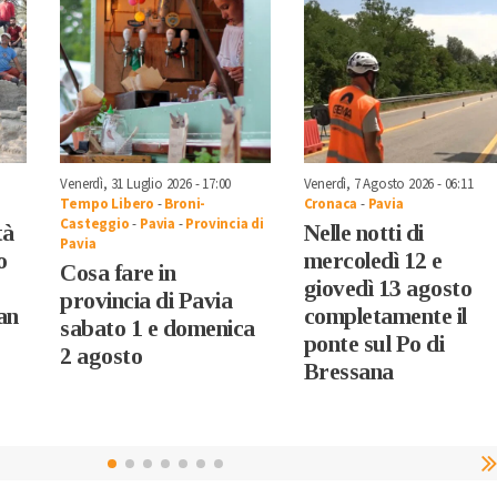
Venerdì, 31 Luglio 2026 - 17:00
Venerdì, 7 Agosto 2026 - 06:11
Tempo Libero
-
Broni-
Cronaca
-
Pavia
Casteggio
-
Pavia
-
Provincia di
tà
Nelle notti di
Pavia
o
mercoledì 12 e
Cosa fare in
giovedì 13 agosto
provincia di Pavia
an
completamente il
sabato 1 e domenica
ponte sul Po di
2 agosto
Bressana