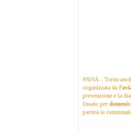
PAVIA – Torna anch
organizzata da P
avi
prevenzione e la di
fissato per
domenic
partirà la camminata