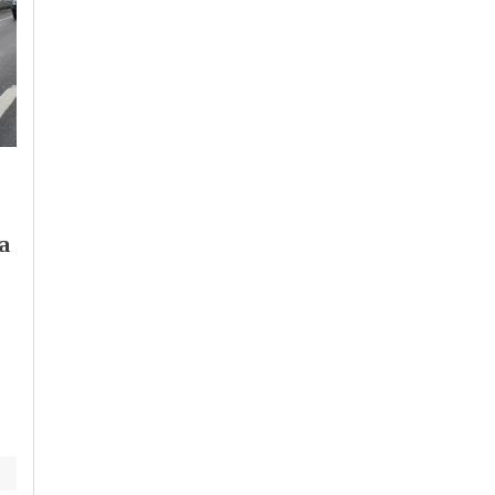
Sabato, 1 Agosto 2026 - 05:53
Cronaca
-
Pavia
I nuovi orari di
passaggio sul ponte
Domenica, 26 Luglio 2026 - 05:32
sul Po di Bressana
Cronaca
-
Pavia
Bottarone
Quando il teatro
la
aiuta a guarire. A
Pavia laboratorio e l
spettacolo che danno
voce agli adolescenti