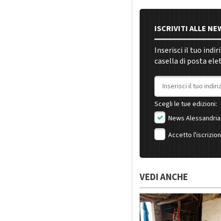
ISCRIVITI ALLE N
Inserisci il tuo indi
casella di posta ele
Indirizzo email
Scegli le tue edizioni:
News Alessandria
Accetto l'iscrizio
VEDI ANCHE