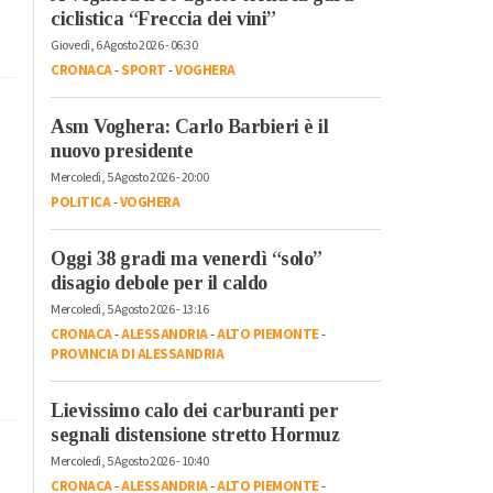
ciclistica “Freccia dei vini”
Giovedì, 6 Agosto 2026 - 06:30
CRONACA
-
SPORT
-
VOGHERA
Asm Voghera: Carlo Barbieri è il
nuovo presidente
Mercoledì, 5 Agosto 2026 - 20:00
POLITICA
-
VOGHERA
Oggi 38 gradi ma venerdì “solo”
disagio debole per il caldo
Mercoledì, 5 Agosto 2026 - 13:16
CRONACA
-
ALESSANDRIA
-
ALTO PIEMONTE
-
PROVINCIA DI ALESSANDRIA
Lievissimo calo dei carburanti per
segnali distensione stretto Hormuz
Mercoledì, 5 Agosto 2026 - 10:40
CRONACA
-
ALESSANDRIA
-
ALTO PIEMONTE
-