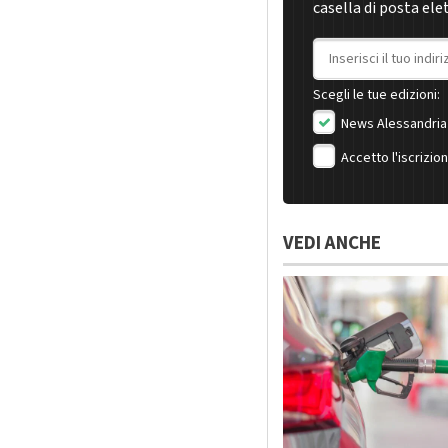
casella di posta ele
Indirizzo email
Scegli le tue edizioni:
News Alessandria
Accetto l'iscrizio
VEDI ANCHE