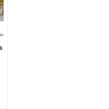
io
di
i