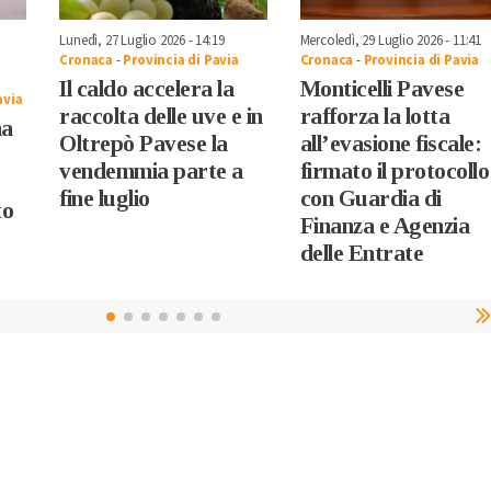
Lunedì, 27 Luglio 2026 - 14:19
Mercoledì, 29 Luglio 2026 - 11:41
Cronaca
-
Provincia di Pavia
Cronaca
-
Provincia di Pavia
Il caldo accelera la
Monticelli Pavese
avia
raccolta delle uve e in
rafforza la lotta
na
Oltrepò Pavese la
all’evasione fiscale:
vendemmia parte a
firmato il protocollo
fine luglio
con Guardia di
to
Finanza e Agenzia
delle Entrate