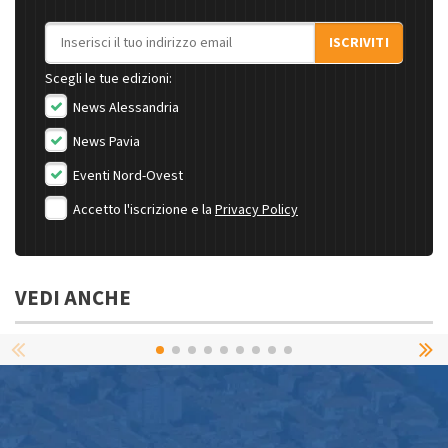
Indirizzo email
ISCRIVITI
Scegli le tue edizioni:
News Alessandria
News Pavia
Eventi Nord-Ovest
Accetto l'iscrizione e la
Privacy Policy
VEDI ANCHE