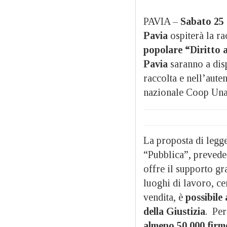
PAVIA –
Sabato 25
Pavia
ospiterà la ra
popolare “Diritto a
Pavia
saranno a disp
raccolta e nell’aute
nazionale Coop Una 
La proposta di legg
“Pubblica”, prevede 
offre il supporto gr
luoghi di lavoro, cen
vendita, è
possibile
della Giustizia
. Per
almeno 50.000 firme