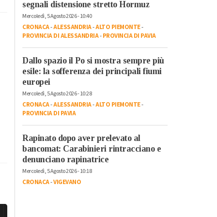
segnali distensione stretto Hormuz
Mercoledì, 5 Agosto 2026 - 10:40
CRONACA
-
ALESSANDRIA
-
ALTO PIEMONTE
-
PROVINCIA DI ALESSANDRIA
-
PROVINCIA DI PAVIA
Dallo spazio il Po si mostra sempre più
esile: la sofferenza dei principali fiumi
europei
Mercoledì, 5 Agosto 2026 - 10:28
CRONACA
-
ALESSANDRIA
-
ALTO PIEMONTE
-
PROVINCIA DI PAVIA
Rapinato dopo aver prelevato al
bancomat: Carabinieri rintracciano e
denunciano rapinatrice
Mercoledì, 5 Agosto 2026 - 10:18
CRONACA
-
VIGEVANO