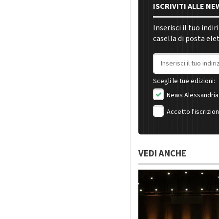
ISCRIVITI ALLE N
Inserisci il tuo indi
casella di posta ele
Indirizzo email
Scegli le tue edizioni:
News Alessandria
Accetto l'iscrizio
VEDI ANCHE