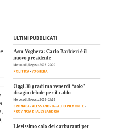
ULTIMI PUBBLICATI
le
Asm Voghera: Carlo Barbieri è il
nuovo presidente
Mercoledì, 5 Agosto 2026 - 20:00
POLITICA
-
VOGHERA
Oggi 38 gradi ma venerdì “solo”
disagio debole per il caldo
e
Mercoledì, 5 Agosto 2026 - 13:16
a
CRONACA
-
ALESSANDRIA
-
ALTO PIEMONTE
-
a,
PROVINCIA DI ALESSANDRIA
a,
Lievissimo calo dei carburanti per