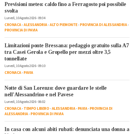
Previsioni meteo: caldo fino a Ferragosto poi possibile
svolta
Lunedì, 10 Agosto 2026 - 09:34
CRONACA
-
ALESSANDRIA
-
ALTO PIEMONTE
-
PROVINCIA DI ALESSANDRIA
-
PROVINCIA DI PAVIA
Limitazioni ponte Bressana: pedaggio gratuito sulla A7
tra Casei Gerola e Gropello per mezzi oltre 3,5
tonnellate
Lunedì, 10 Agosto 2026 - 09:10
CRONACA
-
PAVIA
Notte di San Lorenzo: dove guardare le stelle
nell’Alessandrino e nel Pavese
Lunedì, 10 Agosto 2026 - 06:02
CRONACA
-
TEMPO LIBERO
-
ALESSANDRIA
-
PAVIA
-
PROVINCIA DI
ALESSANDRIA
-
PROVINCIA DI PAVIA
In casa con alcuni abiti rubati: denunciata una donna a