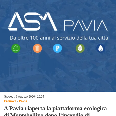
Giovedì, 6 Agosto 2026 - 15:24
Cronaca
-
Pavia
A Pavia riaperta la piattaforma ecologica
di Montebellino dopo l’incendio di