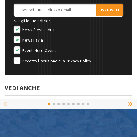
Indirizzo email
ISCRIVITI
Scegli le tue edizioni:
News Alessandria
News Pavia
Eventi Nord-Ovest
Accetto l'iscrizione e la
Privacy Policy
VEDI ANCHE