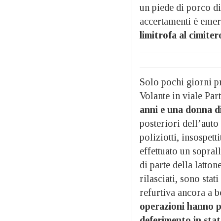
un piede di porco di
accertamenti è emer
limitrofa al cimite
Solo pochi giorni p
Volante in viale Par
anni e una donna di
posteriori dell’auto
poliziotti, insospett
effettuato un sopral
di parte della latto
rilasciati, sono sta
refurtiva ancora a 
operazioni hanno po
deferimento in stat