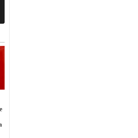
Sabato, 1 Agosto 2026 - 05:53
Cronaca
-
Pavia
I nuovi orari di
passaggio sul ponte
e
Mercoledì, 5 Agosto 2026 - 06:22
sul Po di Bressana
Cronaca
-
Tempo Libero
-
Pavi
Bottarone
L’Odissea di Enzo
a
Decaro domenica a