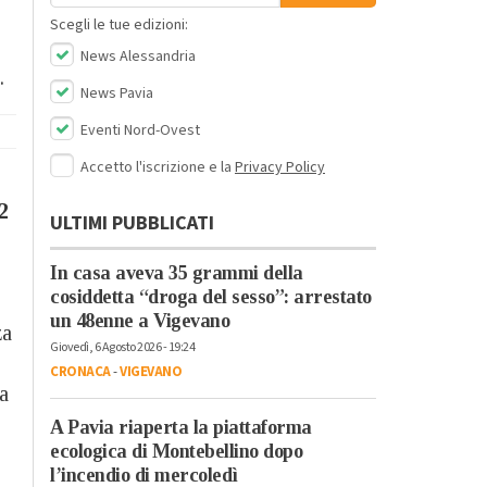
Scegli le tue edizioni:
News Alessandria
.
News Pavia
Eventi Nord-Ovest
Accetto l'iscrizione e la
Privacy Policy
2
ULTIMI PUBBLICATI
In casa aveva 35 grammi della
cosiddetta “droga del sesso”: arrestato
un 48enne a Vigevano
za
Giovedì, 6 Agosto 2026 - 19:24
CRONACA
-
VIGEVANO
la
A Pavia riaperta la piattaforma
ecologica di Montebellino dopo
l’incendio di mercoledì