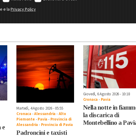
ne e la
Privacy Policy
Giovedì, 6 Agosto 2026 - 10:18
Cronaca
-
Pavia
Nella notte in fiamm
Martedì, 4 Agosto 2026 - 05:55
Cronaca
-
Alessandria
-
Alto
la discarica di
Piemonte
-
Pavia
-
Provincia di
Montebellino a Pavi
Alessandria
-
Provincia di Pavia
 e
Padroncini e taxisti