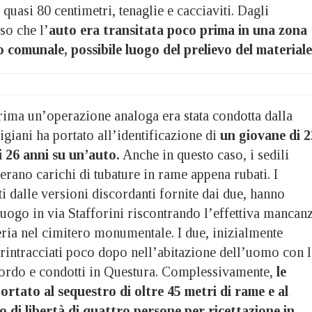
 quasi 80 centimetri, tenaglie e cacciaviti. Dagli
so che l’
auto era transitata poco prima in una zona
ro comunale, possibile luogo del prelievo del materiale
rima un’operazione analoga era stata condotta dalla
tigiani ha portato all’identificazione di
un giovane di 2
 26 anni su un’auto.
Anche in questo caso, i sedili
 erano carichi di tubature in rame appena rubati. I
iti dalle versioni discordanti fornite dai due, hanno
luogo in via Stafforini riscontrando l’effettiva mancan
neria nel cimitero monumentale. I due, inizialmente
ti rintracciati poco dopo nell’abitazione dell’uomo con 
bordo e condotti in Questura. Complessivamente,
le
rtato al sequestro di oltre 45 metri di rame e al
o di libertà di quattro persone per ricettazione in