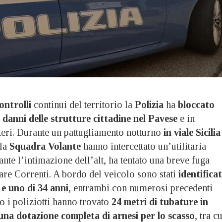
ontrolli
continui del territorio la
Polizia
ha
bloccato
i danni delle strutture cittadine nel Pavese
e in
teri. Durante un pattugliamento notturno
in viale Sicilia
lla
Squadra Volante
hanno intercettato un’utilitaria
ante l’intimazione dell’alt, ha tentato una breve fuga
are Correnti. A bordo del veicolo sono stati
identificat
e uno di 34 anni
, entrambi con numerosi precedenti
lo i poliziotti hanno trovato
24 metri di tubature in
una dotazione completa di arnesi per lo scasso
, tra c