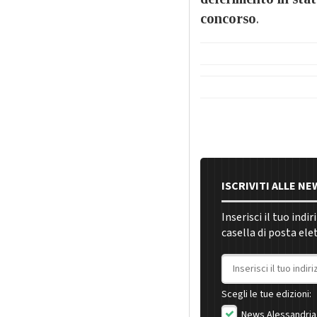
concorso
.
ISCRIVITI ALLE N
Inserisci il tuo indi
casella di posta ele
Indirizzo email
Scegli le tue edizioni:
News Alessandria