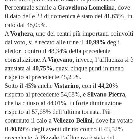
Percentuale simile a
Gravellona Lomellin
a, dove
il dato delle 23 di domenica è stato del
41,63%
, in
calo dal 48,05%.
A
Voghera,
uno dei centri più importanti coinvolti
dal voto, si è recato alle urne il
40,99%
degli
elettori contro il 48,34% della precedente
consultazione. A
Vigevano
, invece, l’affluenza si è
attestata al
40,75%,
quasi cinque punti in meno
rispetto al precedente 45,25%.
Sotto il 45% anche
Vistarino,
con il
44,20%
rispetto al precedente 54,68%, e
Silvano Pietra
,
che ha chiuso al 44,01%, in forte diminuzione
rispetto al 57,65% dell’ultima tornata. Più
contenuto il calo a
Vellezzo Bellini
, dove ha votato
il
40,89%
degli aventi diritto contro il 43,52%
precedente. A
Pizzale
l’affluenza è stata del