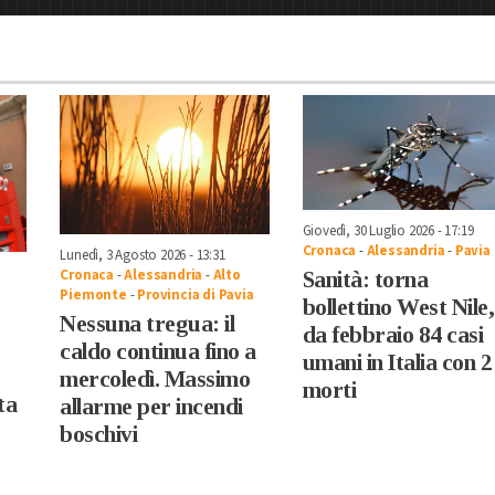
Giovedì, 30 Luglio 2026 - 17:19
Cronaca
-
Alessandria
-
Pavia
Lunedì, 3 Agosto 2026 - 13:31
Cronaca
-
Alessandria
-
Alto
Sanità: torna
Piemonte
-
Provincia di Pavia
bollettino West Nile,
Nessuna tregua: il
da febbraio 84 casi
caldo continua fino a
umani in Italia con 2
mercoledì. Massimo
morti
ta
allarme per incendi
boschivi