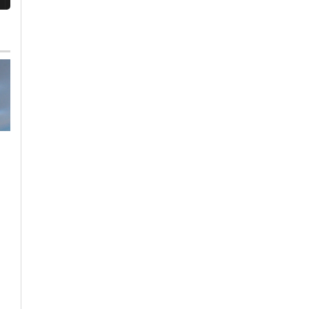
Martedì, 28 Luglio 2026 - 10:12
Cronaca
-
Provincia di Pavia
-
Voghera
Polizia Penitenziaria
Martedì, 4 Agosto 2026 - 14:55
trova e sequestra
Cronaca
-
Alto Piemonte
-
Provincia di Pavia
-
Voghera
cellulari nel carcere
Bake Off riparte: tra
di Voghera
i concorrenti anche
una vogherese e due
novaresi