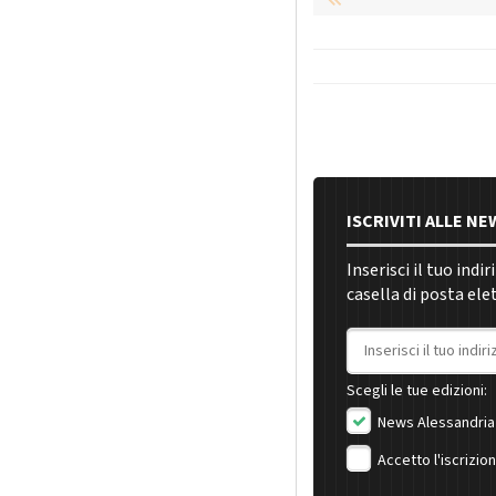
ISCRIVITI ALLE N
Inserisci il tuo indi
casella di posta ele
Indirizzo email
Scegli le tue edizioni:
News Alessandria
Accetto l'iscrizio