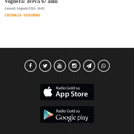
Voghera: aveva 67 anni
Giovedì, 6 Agosto 2026 - 14:41
CRONACA
-
VOGHERA