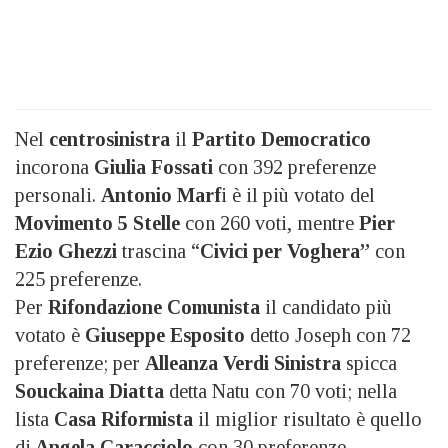
Nel
centrosinistra
il
Partito Democratico
incorona
Giulia Fossati
con 392 preferenze
personali.
Antonio Marf
i è il più votato del
Movimento 5 Stelle
con 260 voti, mentre
Pier
Ezio Ghezzi
trascina “
Civici per Voghera”
con
225 preferenze.
Per
Rifondazione Comunista
il candidato più
votato è
Giuseppe Esposito
detto Joseph con 72
preferenze; per
Alleanza Verdi Sinistra
spicca
Souckaina Diatta
detta Natu con 70 voti; nella
lista
Casa Riformista
il miglior risultato è quello
di
Angela Caracciolo
con 30 preferenze.