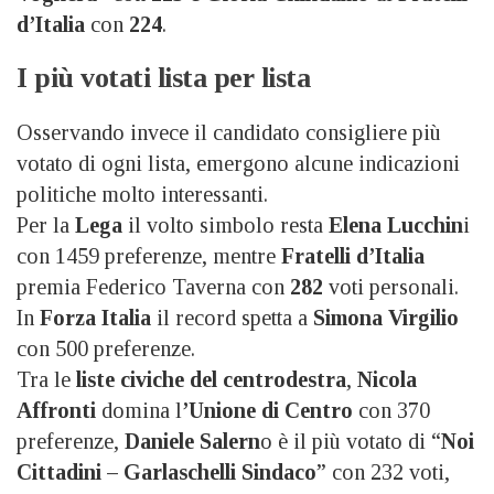
d’Italia
con
224
.
I più votati lista per lista
Osservando invece il candidato consigliere più
votato di ogni lista, emergono alcune indicazioni
politiche molto interessanti.
Per la
Lega
il volto simbolo resta
Elena Lucchin
i
con 1459 preferenze, mentre
Fratelli d’Italia
premia Federico Taverna con
282
voti personali.
In
Forza Italia
il record spetta a
Simona Virgilio
con 500 preferenze.
Tra le
liste civiche del centrodestra
,
Nicola
Affronti
domina l
’Unione di Centro
con 370
preferenze,
Daniele Salern
o è il più votato di “
Noi
Cittadini – Garlaschelli Sindaco
” con 232 voti,