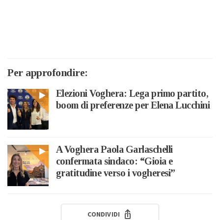
Per approfondire:
Elezioni Voghera: Lega primo partito,
boom di preferenze per Elena Lucchini
A Voghera Paola Garlaschelli
confermata sindaco: “Gioia e
gratitudine verso i vogheresi”
CONDIVIDI