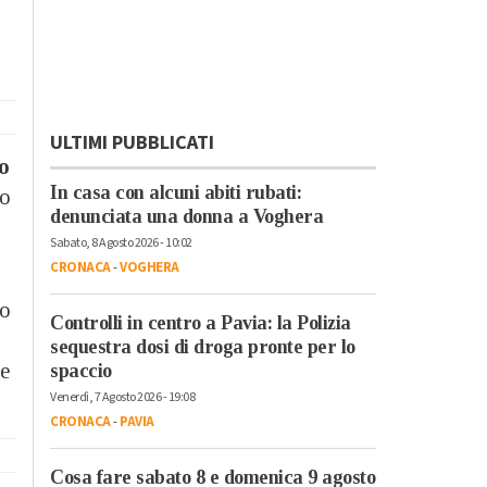
ULTIMI PUBBLICATI
o
In casa con alcuni abiti rubati:
io
denunciata una donna a Voghera
Sabato, 8 Agosto 2026 - 10:02
CRONACA
-
VOGHERA
so
Controlli in centro a Pavia: la Polizia
sequestra dosi di droga pronte per lo
 e
spaccio
Venerdì, 7 Agosto 2026 - 19:08
CRONACA
-
PAVIA
Cosa fare sabato 8 e domenica 9 agosto