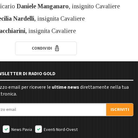
Vicario
Daniele Manganaro
, insignito Cavaliere
cilia Nardelli,
insignita Cavaliere
acchiarini,
insignita Cavaliere
CONDIVIDI
EWSLETTER DI RADIO GOLD
rizzo email per ricevere le
ultime news
direttamente nella tua
ttronica.
ISCRIVITI
News Pavia
Eventi Nord-Ovest