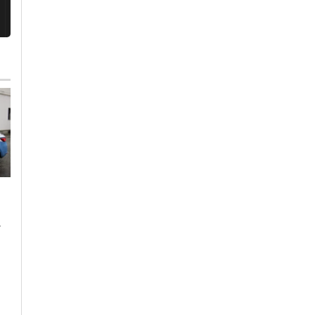
h
Venerdì, 7 Agosto 2026 - 19:08
Martedì, 28 Luglio 2026 - 05:30
Cronaca
-
Pavia
Cronaca
-
Provincia di Pavia
-
Voghera
Controlli in centro a
Nuova scuola
Pavia: la Polizia
dell’infanzia a
sequestra dosi di
Voghera. Il cantiere