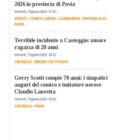
2026 in provincia di Pavia
Venerdì, 7 Agosto 2026 - 17:30
EVENTI
-
TEMPO LIBERO
-
LOMBARDIA
-
PROVINCIA DI
PAVIA
Terribile incidente a Casteggio: muore
ragazza di 20 anni
Venerdì, 7 Agosto 2026 - 16:13
CRONACA
-
BRONI-CASTEGGIO
Gerry Scotti compie 70 anni: i simpatici
auguri del comico e imitatore novese
Claudio Lauretta
Venerdì, 7 Agosto 2026 - 16:01
CRONACA
-
PAVIA