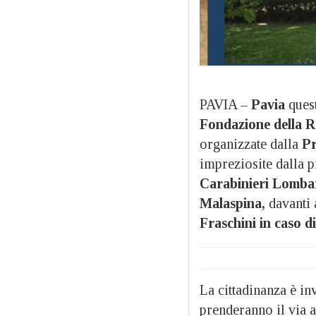
PAVIA –
Pavia
quest
Fondazione della R
organizzate dalla
Pr
impreziosite dalla 
Carabinieri Lomba
Malaspina,
davanti 
Fraschini in caso d
La cittadinanza è in
prenderanno il via a