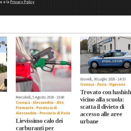
ne e la
Privacy Policy
Giovedì, 30 Luglio 2026 - 14:33
Cronaca
-
Pavia
-
Vigevano
Trovato con hashis
Mercoledì, 5 Agosto 2026 - 10:40
vicino alla scuola:
Cronaca
-
Alessandria
-
Alto
scatta il divieto di
Piemonte
-
Provincia di
Alessandria
-
Provincia di Pavia
accesso alle aree
Lievissimo calo dei
urbane
carburanti per