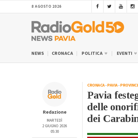
8 AGOSTO 2026
NEWS
CRONACA
POLITICA
EVENTI
CRONACA
-
PAVIA
-
PROVINCIA
Pavia feste
delle onori
Redazione
dei Carabin
MARTEDÌ
2 GIUGNO 2026
05:30