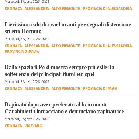
Mercoledì, 5 Agosto 2026 - 13:16
CRONACA
-
ALESSANDRIA
-
ALTO PIEMONTE
-
PROVINCIA DI ALESSANDRIA
Lievissimo calo dei carburanti per segnali distensione
stretto Hormuz
Mercoledì, 5 Agosto 2026 - 10:40
CRONACA
-
ALESSANDRIA
-
ALTO PIEMONTE
-
PROVINCIA DI ALESSANDRIA
-
PROVINCIA DI PAVIA
Dallo spazio il Po si mostra sempre più esile: la
sofferenza dei principali fiumi europei
Mercoledì, 5 Agosto 2026 - 10:28
CRONACA
-
ALESSANDRIA
-
ALTO PIEMONTE
-
PROVINCIA DI PAVIA
Rapinato dopo aver prelevato al bancomat:
Carabinieri rintracciano e denunciano rapinatrice
Mercoledì, 5 Agosto 2026 - 10:18
CRONACA
-
VIGEVANO