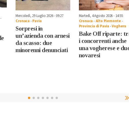
Mercoledì, 29 Luglio 2026 - 09:27
Martedì, 4 Agosto 2026 - 14:55
-
Cronaca
-
Pavia
Cronaca
-
Alto Piemonte
-
Provincia di Pavia
-
Voghera
Sorpresi in
Bake Off riparte: tr
un’azienda con arnesi
de
i concorrenti anche
da scasso: due
una vogherese e du
minorenni denunciati
novaresi