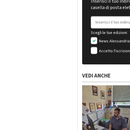
Inserisci il tuo indi
casella di posta ele
Indirizzo email
Scegli le tue edizioni:
News Alessandria
Accetto l'iscrizio
VEDI ANCHE