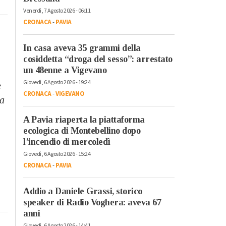
Venerdì, 7 Agosto 2026 - 06:11
CRONACA
-
PAVIA
In casa aveva 35 grammi della
cosiddetta “droga del sesso”: arrestato
un 48enne a Vigevano
Giovedì, 6 Agosto 2026 - 19:24
e
CRONACA
-
VIGEVANO
ia
A Pavia riaperta la piattaforma
ecologica di Montebellino dopo
l’incendio di mercoledì
Giovedì, 6 Agosto 2026 - 15:24
CRONACA
-
PAVIA
Addio a Daniele Grassi, storico
speaker di Radio Voghera: aveva 67
anni
Giovedì, 6 Agosto 2026 - 14:41