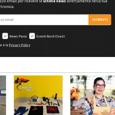
rizzo email per ricevere le
ultime news
direttamente nella tua
ttronica.
ISCRIVITI
News Pavia
Eventi Nord-Ovest
ne e la
Privacy Policy