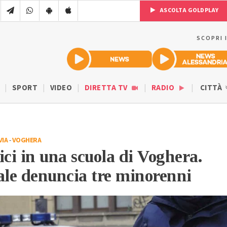
ASCOLTA GOLDPLAY
SCOPRI 
SPORT
VIDEO
DIRETTA TV
RADIO
CITTÀ
VIA
-
VOGHERA
ici in una scuola di Voghera.
ale denuncia tre minorenni