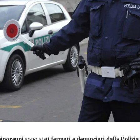
inorenni
sono stati
fermati e denunciati dalla Polizia