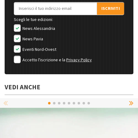
Indirizzo email
ISCRIVITI
Scegli le tue edizioni:
News Alessandria
News Pavia
Eventi Nord-Ovest
Accetto l'iscrizione e la
Privacy Policy
VEDI ANCHE