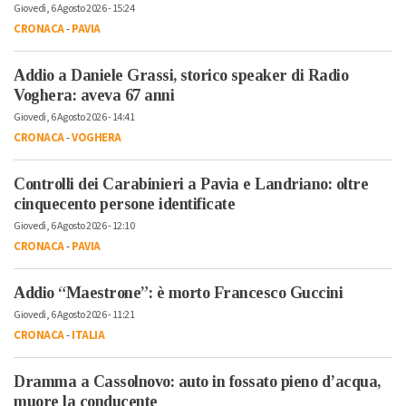
Giovedì, 6 Agosto 2026 - 15:24
CRONACA
-
PAVIA
Addio a Daniele Grassi, storico speaker di Radio
Voghera: aveva 67 anni
Giovedì, 6 Agosto 2026 - 14:41
CRONACA
-
VOGHERA
Controlli dei Carabinieri a Pavia e Landriano: oltre
cinquecento persone identificate
Giovedì, 6 Agosto 2026 - 12:10
CRONACA
-
PAVIA
Addio “Maestrone”: è morto Francesco Guccini
Giovedì, 6 Agosto 2026 - 11:21
CRONACA
-
ITALIA
Dramma a Cassolnovo: auto in fossato pieno d’acqua,
muore la conducente