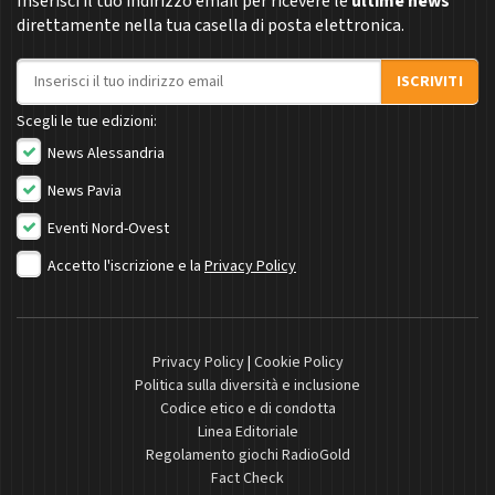
Inserisci il tuo indirizzo email per ricevere le
ultime news
direttamente nella tua casella di posta elettronica.
Indirizzo email
ISCRIVITI
Scegli le tue edizioni:
News Alessandria
News Pavia
Eventi Nord-Ovest
Accetto l'iscrizione e la
Privacy Policy
Privacy Policy
|
Cookie Policy
Politica sulla diversità e inclusione
Codice etico e di condotta
Linea Editoriale
Regolamento giochi RadioGold
Fact Check