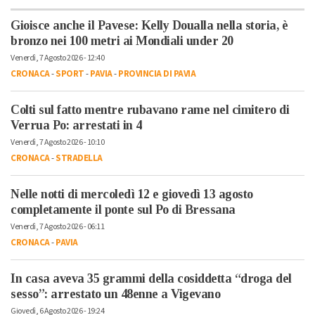
Gioisce anche il Pavese: Kelly Doualla nella storia, è
bronzo nei 100 metri ai Mondiali under 20
Venerdì, 7 Agosto 2026 - 12:40
CRONACA
-
SPORT
-
PAVIA
-
PROVINCIA DI PAVIA
Colti sul fatto mentre rubavano rame nel cimitero di
Verrua Po: arrestati in 4
Venerdì, 7 Agosto 2026 - 10:10
CRONACA
-
STRADELLA
Nelle notti di mercoledì 12 e giovedì 13 agosto
completamente il ponte sul Po di Bressana
Venerdì, 7 Agosto 2026 - 06:11
CRONACA
-
PAVIA
In casa aveva 35 grammi della cosiddetta “droga del
sesso”: arrestato un 48enne a Vigevano
Giovedì, 6 Agosto 2026 - 19:24