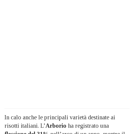
In calo anche le principali varietà destinate ai
risotti italiani. L’
Arborio
ha registrato una
flessione del 31%
nell’arco di un anno, mentre il