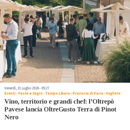
Venerdì, 31 Luglio 2026 - 05:27
Eventi
-
Feste e Sagre
-
Tempo Libero
-
Provincia di Pavia
-
Voghera
Vino, territorio e grandi chef: l’Oltrepò
Pavese lancia OltreGusto Terra di Pinot
Nero