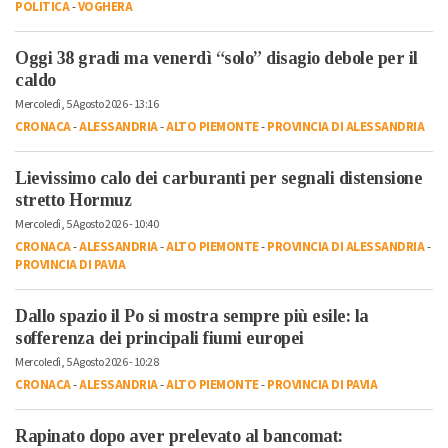
POLITICA
-
VOGHERA
Oggi 38 gradi ma venerdì “solo” disagio debole per il
caldo
Mercoledì, 5 Agosto 2026 - 13:16
CRONACA
-
ALESSANDRIA
-
ALTO PIEMONTE
-
PROVINCIA DI ALESSANDRIA
Lievissimo calo dei carburanti per segnali distensione
stretto Hormuz
Mercoledì, 5 Agosto 2026 - 10:40
CRONACA
-
ALESSANDRIA
-
ALTO PIEMONTE
-
PROVINCIA DI ALESSANDRIA
-
PROVINCIA DI PAVIA
Dallo spazio il Po si mostra sempre più esile: la
sofferenza dei principali fiumi europei
Mercoledì, 5 Agosto 2026 - 10:28
CRONACA
-
ALESSANDRIA
-
ALTO PIEMONTE
-
PROVINCIA DI PAVIA
Rapinato dopo aver prelevato al bancomat: