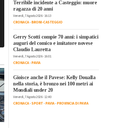
Terribile incidente a Casteggio: muore
ragazza di 20 anni
Venerdì, 7 Agosto 2026 - 16:13
CRONACA
-
BRONI-CASTEGGIO
Gerry Scotti compie 70 anni: i simpatici
auguri del comico e imitatore novese
Claudio Lauretta
Venerdì, 7 Agosto 2026 - 16:01
CRONACA
-
PAVIA
Gioisce anche il Pavese: Kelly Doualla
nella storia, è bronzo nei 100 metri ai
Mondiali under 20
Venerdì, 7 Agosto 2026 - 12:40
CRONACA
-
SPORT
-
PAVIA
-
PROVINCIA DI PAVIA
Venerdì, 31 Luglio 2026 - 09:32
Cronaca
-
Alessandria
-
Alto
Piemonte
-
Provincia di
Alessandria
-
Provincia di Pavia
Primo weekend da
Lunedì, 3 Agosto 2026 - 05:52