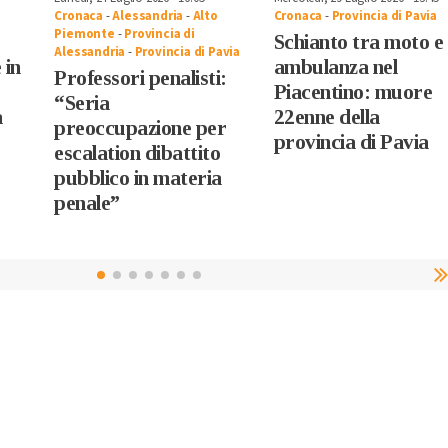
Cronaca
-
Alessandria
-
Alto
Cronaca
-
Provincia di Pavia
Piemonte
-
Provincia di
Schianto tra moto e
Alessandria
-
Provincia di Pavia
 in
ambulanza nel
Professori penalisti:
Piacentino: muore
“Seria
a
22enne della
preoccupazione per
provincia di Pavia
escalation dibattito
pubblico in materia
penale”