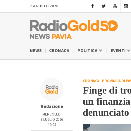
7 AGOSTO 2026
NEWS
CRONACA
POLITICA
EVENTI
CRONACA
-
PROVINCIA DI PA
Finge di tro
un finanzi
Redazione
denunciato
MERCOLEDÌ
8 LUGLIO 2026
10:04