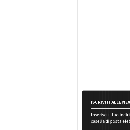
ISCRIVITI ALLE N
Inserisci il tuo indi
casella di posta ele