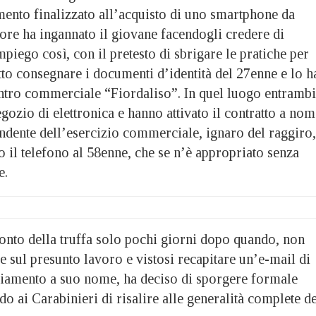
mento finalizzato all’acquisto di uno smartphone da
atore ha ingannato il giovane facendogli credere di
mpiego così, con il pretesto di sbrigare le pratiche per
atto consegnare i documenti d’identità del 27enne e lo h
tro commerciale “Fiordaliso”. In quel luogo entrambi
egozio di elettronica e hanno attivato il contratto a no
pendente dell’esercizio commerciale, ignaro del raggiro,
 il telefono al 58enne, che se n’è appropriato senza
e.
conto della truffa solo pochi giorni dopo quando, non
e sul presunto lavoro e vistosi recapitare un’e-mail di
iamento a suo nome, ha deciso di sporgere formale
o ai Carabinieri di risalire alle generalità complete de