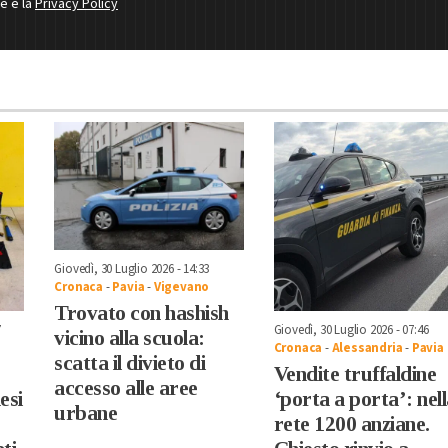
ne e la
Privacy Policy
Giovedì, 30 Luglio 2026 - 14:33
Cronaca
-
Pavia
-
Vigevano
Trovato con hashish
7
Giovedì, 30 Luglio 2026 - 07:46
vicino alla scuola:
Cronaca
-
Alessandria
-
Pavia
scatta il divieto di
Vendite truffaldine
accesso alle aree
esi
‘porta a porta’: nel
urbane
rete 1200 anziane.