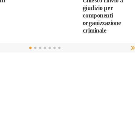
ti
Chiesto rinvio a
giudizio per
componenti
organizzazione
criminale