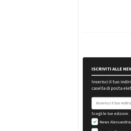
ISCRIVITI ALLE N
Inserisci il tuo indi
casella di posta ele
Indirizzo email
Scegli le tue edizioni:
News Alessandria