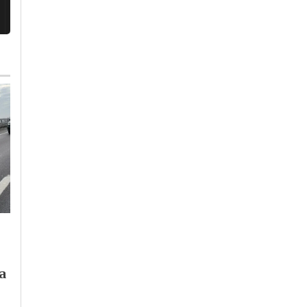
Giovedì, 30 Luglio 2026 - 13:43
Martedì, 4 Agosto 2026 - 05:26
Cronaca
-
Pavia
-
Provincia di
Cronaca
-
Pavia
Pavia
Dal CNAO di Pavia
Arpa Lombardia:
la
all’Aquila: Francesc
“temperature elevate
Guadagnuolo espone
almeno fino al 6