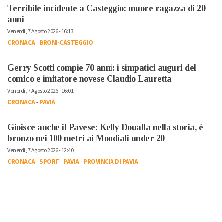
Terribile incidente a Casteggio: muore ragazza di 20
anni
Venerdì, 7 Agosto 2026 - 16:13
CRONACA
-
BRONI-CASTEGGIO
Gerry Scotti compie 70 anni: i simpatici auguri del
comico e imitatore novese Claudio Lauretta
Venerdì, 7 Agosto 2026 - 16:01
CRONACA
-
PAVIA
Gioisce anche il Pavese: Kelly Doualla nella storia, è
bronzo nei 100 metri ai Mondiali under 20
Venerdì, 7 Agosto 2026 - 12:40
CRONACA
-
SPORT
-
PAVIA
-
PROVINCIA DI PAVIA